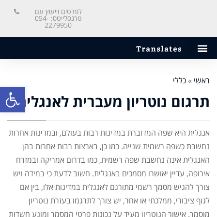
לפרטים וייעוץ עם
טרנסלייטס: 054-
2279950
ראשי
»
כללי
פתח סרגל
תרגום נוטריון מעברית לאנגלית
אנגלית היא שפה המדוברת במדינות רבות בעולם, ובמדינות אחרות
נחשבת כשפה רשמית שנייה. כמו כן, בארצות רבות אחרות בהן
האנגלית אינה נחשבת שפה רשמית, כמו בדרום אמריקה ובמזרח
אירופה, עדיין יאושרו מסמכים באנגלית. חשוב לדעת כי במידה ויש
צורך להגיש מסמך רשמי מתורגם לאנגלית במדינות אלו, בין אם
לגוף ציבורי, ממלכתי או אחר, יש צורך לתרגמו בעזרת נוטריון
מוסמך. אישור הנוטריון מעיד על נכונות פרטי המסמך ומונע חשדות